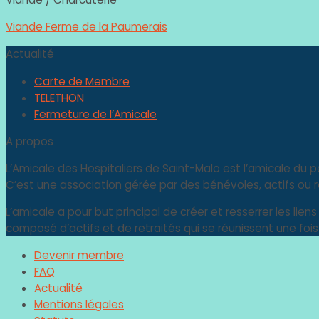
Viande Ferme de la Paumerais
Actualité
Carte de Membre
TELETHON
Fermeture de l’Amicale
A propos
L’Amicale des Hospitaliers de Saint-Malo est l’amicale du p
C’est une association gérée par des bénévoles, actifs ou ret
L’amicale a pour but principal de créer et resserrer les lien
composé d’actifs et de retraités qui se réunissent une fois
Devenir membre
FAQ
Actualité
Mentions légales