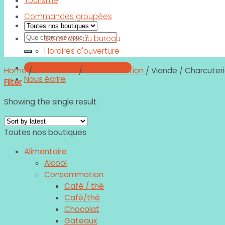
Tourisme
Commandes groupées
Search
Se rendre au bureau
for:
Horaires d'ouverture
02 99 21 20 28 ou poste 2028
Home
/
Alimentaire
/
Consommation
/
Viande / Charcuter
Nous écrire
Filter
Showing the single result
Toutes nos boutiques
Alimentaire
Alcool
Consommation
Café / thé
Café/thé
Chocolat
Gateaux