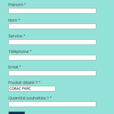
Prénom *
Nom *
Service *
Téléphone *
Email *
Produit désiré ? *
Quantité souhaitée ? *