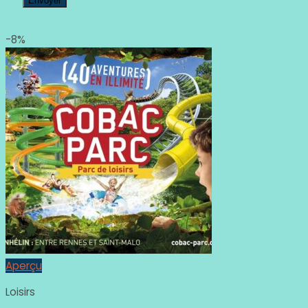
-8%
Aperçu
Loisirs