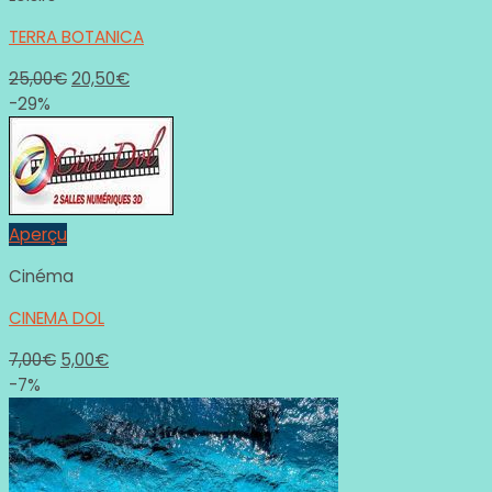
TERRA BOTANICA
25,00
€
20,50
€
-29%
Aperçu
Cinéma
CINEMA DOL
7,00
€
5,00
€
-7%