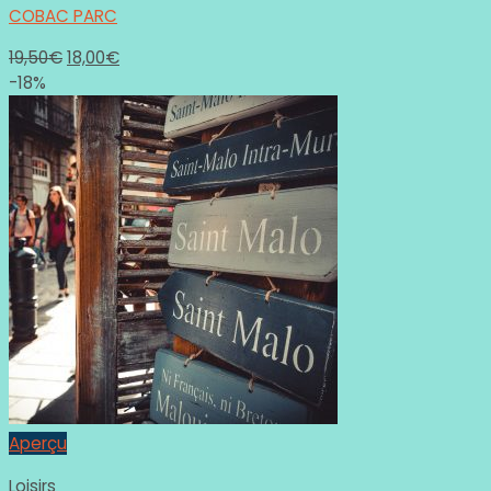
COBAC PARC
19,50
€
18,00
€
-18%
Aperçu
Loisirs