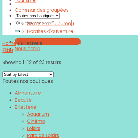
Tourisme
Commandes groupées
Search
Se rendre au bureau
for:
Horaires d'ouverture
02 99 21 20 28 ou poste 2028
Home
/
Billetterie
Nous écrire
Filter
Showing 1–12 of 23 results
Toutes nos boutiques
Alimentaire
Beauté
Billetterie
Aquarium
Cinéma
Loisirs
Parc de Loisirs